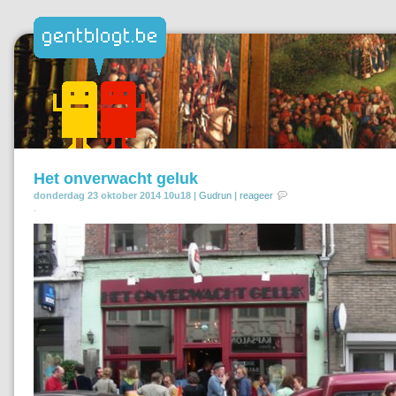
Het onverwacht geluk
donderdag 23 oktober 2014 10u18 |
Gudrun
|
reageer
.