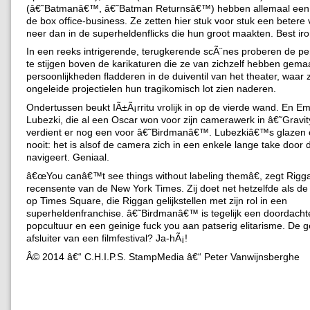
(â€˜Batmanâ€™, â€˜Batman Returnsâ€™) hebben allemaal een 
de box office-business. Ze zetten hier stuk voor stuk een betere 
neer dan in de superheldenflicks die hun groot maakten. Best iro
In een reeks intrigerende, terugkerende scÃ¨nes proberen de pe
te stijgen boven de karikaturen die ze van zichzelf hebben gemaa
persoonlijkheden fladderen in de duiventil van het theater, waar 
ongeleide projectielen hun tragikomisch lot zien naderen.
Ondertussen beukt IÃ±Ã¡rritu vrolijk in op de vierde wand. En 
Lubezki, die al een Oscar won voor zijn camerawerk in â€˜Gravi
verdient er nog een voor â€˜Birdmanâ€™. Lubezkiâ€™s glazen 
nooit: het is alsof de camera zich in een enkele lange take door d
navigeert. Geniaal.
â€œYou canâ€™t see things without labeling themâ€, zegt Rigg
recensente van de New York Times. Zij doet net hetzelfde als de
op Times Square, die Riggan gelijkstellen met zijn rol in een
superheldenfranchise. â€˜Birdmanâ€™ is tegelijk een doordachte
popcultuur en een geinige fuck you aan patserig elitarisme. De
afsluiter van een filmfestival? Ja-hÃ¡!
Â© 2014 â€“ C.H.I.P.S. StampMedia â€“ Peter Vanwijnsberghe