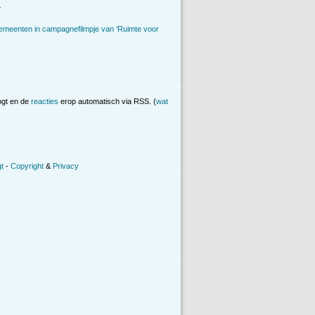
.
emeenten in campagnefilmpje van ‘Ruimte voor
ogt en de
reacties
erop automatisch via RSS. (
wat
t
-
Copyright
&
Privacy