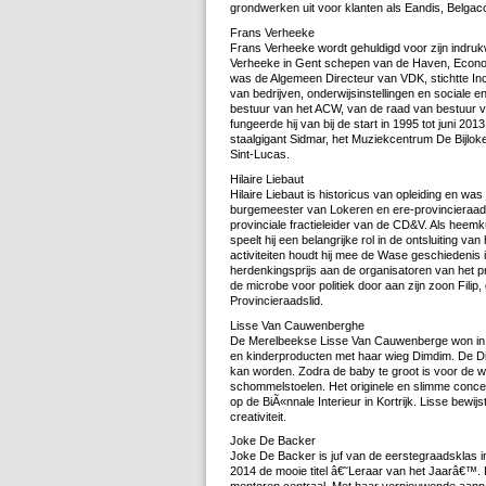
grondwerken uit voor klanten als Eandis, Belgac
Frans Verheeke
Frans Verheeke wordt gehuldigd voor zijn indr
Verheeke in Gent schepen van de Haven, Economi
was de Algemeen Directeur van VDK, stichtte Inc
van bedrijven, onderwijsinstellingen en sociale en
bestuur van het ACW, van de raad van bestuur v
fungeerde hij van bij de start in 1995 tot juni 20
staalgigant Sidmar, het Muziekcentrum De Bijloke 
Sint-Lucas.
Hilaire Liebaut
Hilaire Liebaut is historicus van opleiding en was j
burgemeester van Lokeren en ere-provincieraads
provinciale fractieleider van de CD&V. Als heemk
speelt hij een belangrijke rol in de ontsluiting va
activiteiten houdt hij mee de Wase geschiedenis i
herdenkingsprijs aan de organisatoren van het pro
de microbe voor politiek door aan zijn zoon Fili
Provincieraadslid.
Lisse Van Cauwenberghe
De Merelbeekse Lisse Van Cauwenberge won in 2
en kinderproducten met haar wieg Dimdim. De Di
kan worden. Zodra de baby te groot is voor de w
schommelstoelen. Het originele en slimme concept
op de BiÃ«nnale Interieur in Kortrijk. Lisse bewij
creativiteit.
Joke De Backer
Joke De Backer is juf van de eerstegraadsklas 
2014 de mooie titel â€˜Leraar van het Jaarâ€™. K