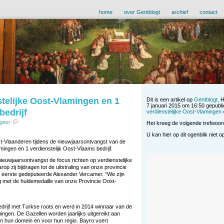
home
over Gentblogt
archief
contact
stelijke Oost-Vlamingen en 1
Dit is een artikel op
Gentblogt
. 
7 januari 2015 om 16:50 gepubli
bedrijf
verdienstelijke Oost-Vlamingen e
geer
Het kreeg de volgende trefwoor
U kan hier op dit ogenblik niet 
t-Vlaanderen tijdens de nieuwjaarsontvangst van de
mingen en 1 verdienstelijk Oost-Vlaams bedrijf.
nieuwjaarsontvangst de focus richten op verdienstelijke
p zij bijdragen tot de uitstraling van onze provincie
eerste gedeputeerde Alexander Vercamer. “We zijn
g met de huldemedaille van onze Provincie Oost-
bedrijf met Turkse roots en werd in 2014 winnaar van de
ngen. De Gazellen worden jaarlijks uitgereikt aan
in hun domein en voor hun regio. Bayro voert