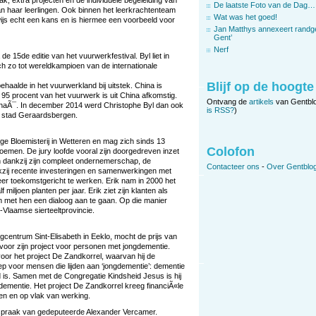
, extra projecten en de individuele begeleiding van
De laatste Foto van de Dag…
van haar leerlingen. Ook binnen het leerkrachtenteam
Wat was het goed!
rwijs echt een kans en is hiermee een voorbeeld voor
Jan Matthys annexeert randg
Gent’
Nerf
 15de editie van het vuurwerkfestival. Byl liet in
h zo tot wereldkampioen van de internationale
Blijf op de hoogte
ehaalde in het vuurwerkland bij uitstek. China is
5 procent van het vuurwerk is uit China afkomstig.
Ontvang de
artikels
van Gentbl
ghaÃ¯. In december 2014 werd Christophe Byl dan ook
is RSS?
)
 stad Geraardsbergen.
ge Bloemisterij in Wetteren en mag zich sinds 13
Colofon
noemen. De jury loofde vooral zijn doorgedreven inzet
n dankzij zijn compleet ondernemerschap, de
Contacteer ons
-
Over Gentblog
nkzij recente investeringen en samenwerkingen met
 zeer toekomstgericht te werken. Erik nam in 2000 het
miljoen planten per jaar. Erik ziet zijn klanten als
m met hen een dialoog aan te gaan. Op die manier
-Vlaamse sierteeltprovincie.
entrum Sint-Elisabeth in Eeklo, mocht de prijs van
oor zijn project voor personen met jongdementie.
voor het project De Zandkorrel, waarvan hij de
oep voor mensen die lijden aan ‘jongdementie’: dementie
d is. Samen met de Congregatie Kindsheid Jesus is hij
ementie. Het project De Zandkorrel kreeg financiÃ«le
en en op vlak van werking.
spraak van gedeputeerde Alexander Vercamer.