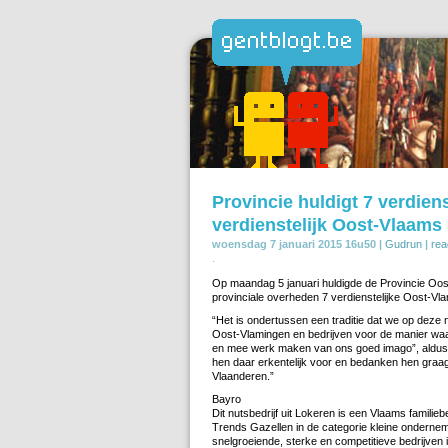
Provincie huldigt 7 verdien
verdienstelijk Oost-Vlaams 
woensdag 7 januari 2015 16u50 |
Gudrun
|
rea
.
Op maandag 5 januari huldigde de Provincie Oos
provinciale overheden 7 verdienstelijke Oost-Vla
“Het is ondertussen een traditie dat we op deze 
Oost-Vlamingen en bedrijven voor de manier waaro
en mee werk maken van ons goed imago”, aldus 
hen daar erkentelijk voor en bedanken hen graa
Vlaanderen.”
Bayro
Dit nutsbedrijf uit Lokeren is een Vlaams familie
Trends Gazellen in de categorie kleine ondernemi
snelgroeiende, sterke en competitieve bedrijven 