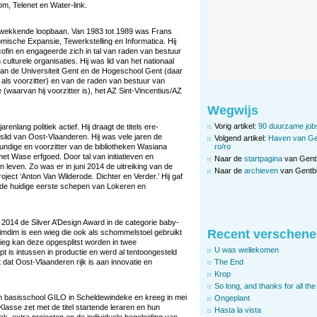
om, Telenet en Water-link.
ukwekkende loopbaan. Van 1983 tot 1989 was Frans
sche Expansie, Tewerkstelling en Informatica. Hij
ofin en engageerde zich in tal van raden van bestuur
 culturele organisaties. Hij was lid van het nationaal
an de Universiteit Gent en de Hogeschool Gent (daar
13 als voorzitter) en van de raden van bestuur van
(waarvan hij voorzitter is), het AZ Sint-Vincentius/AZ
Wegwijs
Vorig artikel:
90 duurzame jobs
arenlang politiek actief. Hij draagt de titels ere-
lid van Oost-Vlaanderen. Hij was vele jaren de
Volgend artikel:
Haven van Gen
undige en voorzitter van de bibliotheken Wasiana
ro/ro
n het Wase erfgoed. Door tal van initiatieven en
Naar de
startpagina
van Gent
n leven. Zo was er in juni 2014 de uitreiking van de
Naar de
archieven
van Gentbl
ject ‘Anton Van Wilderode. Dichter en Verder.’ Hij gaf
p, de huidige eerste schepen van Lokeren en
014 de Silver A’Design Award in de categorie baby-
Recent verschene
mdim is een wieg die ook als schommelstoel gebruikt
ieg kan deze opgesplitst worden in twee
U was wellekomen
 is intussen in productie en werd al tentoongesteld
st dat Oost-Vlaanderen rijk is aan innovatie en
The End
Krop
So long, and thanks for all the 
in basisschool GILO in Scheldewindeke en kreeg in mei
Ongeplant
lasse zet met de titel startende leraren en hun
Hasta la vista