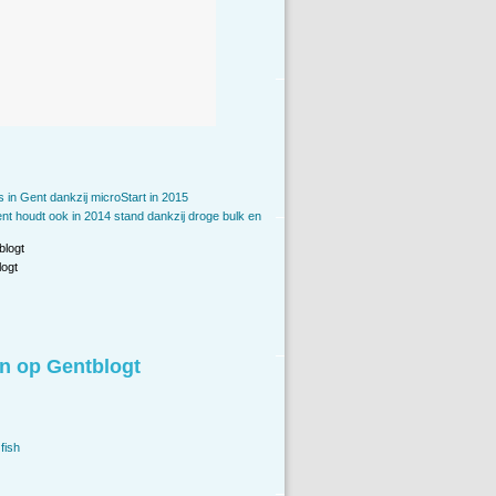
 in Gent dankzij microStart in 2015
t houdt ook in 2014 stand dankzij droge bulk en
blogt
ogt
n op Gentblogt
fish