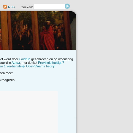
RSS
zoeken:
Het werd door
Gudrun
geschreven en op woensdag
ceerd in
Actua
, met de titel
Provincie huldigt 7
n 1 verdienstelijk Oost-Vlaams bedrijf
.
den mee: .
op reageren.