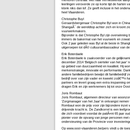
mentoren centraal. Met haar vernieuwende aanpak
leerlingen veroverde ze op korte tijd de harten 
klonk niks dan lof. Ze geeft inclusie in het onde
heel Vlaanderen.
Christophe Buyl
Geraardsbergenaar Christophe Byl won in China de
ShangaÃ¯ de wereldtop achter zich en kroont zic
vuurwerkmakers.
Bijzonder is dat Christophe Byl zijn overwinning b
immers de bakermat van het vuurwerk en zowat 9
Ook 2 jaar geleden was Byl al de beste in Shan
uitgeroepen tot dÃ© cultuurambassadeur van de
Erik Boterdaele
Erik Boterdaele is zaakvoerder van de gelijknami
december 2014 ‘Belgisch sierteler van het jaar’ 
op gebied van duurzaamheid en kwaliteit. Hij wo
merkenstrategie, innovatie en performantie. Da
andere familiebedrijven bewijst dit familiebedrijf
bedrijf over van zijn vader en kweekt zoâ€™n half 
partners en levert graag een extra inspanning o
dragen Erik en zijn werknemers bij tot onze Oost
Joris Rombaut
Joris Rombaut, algemeen directeur van woonzorgc
‘Zorgmanager van het Jaar’ in ontvangst nemen v
Rombaut won de prijs voor zijn bijzondere inzet 
drijvende kracht is. De Zandkorrel is een leefgr
die zich voordoet voordat de patiÃ«nt 65 jaar ou
pionier voor de opvang van jonge personen met d
ondersteuning van de Provincie voor investering
Op www.oost-vlaanderen.be/pers vindt u de toe