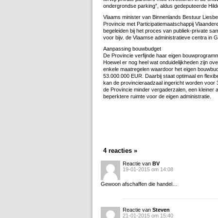
ondergrondse parking”, aldus gedeputeerde Hil
Vlaams minister van Binnenlands Bestuur Liesb
Provincie met Participatiemaatschappij Vlaande
begeleiden bij het proces van publiek-private sa
voor bijv. de Vlaamse administratieve centra in 
Aanpassing bouwbudget
De Provincie verfijnde haar eigen bouwprogram
Hoewel er nog heel wat onduidelijkheden zijn ov
enkele maatregelen waardoor het eigen bouwbu
53.000.000 EUR. Daarbij staat optimaal en flexib
kan de provincieraadzaal ingericht worden voor 36
de Provincie minder vergaderzalen, een kleiner a
beperktere ruimte voor de eigen administratie.
4 reacties »
Reactie van
BV
19-01-2015 om 14:08
Gewoon afschaffen die handel…
Reactie van
Steven
21-01-2015 om 15:40