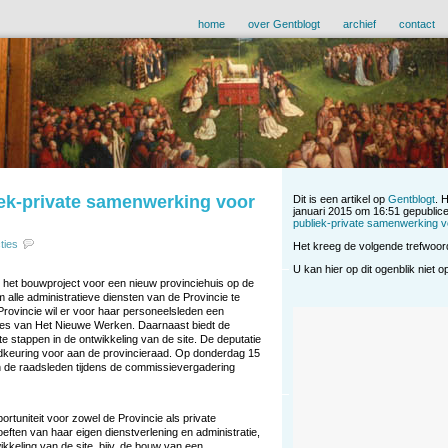
home
over Gentblogt
archief
contact
liek-private samenwerking voor
Dit is een artikel op
Gentblogt
. 
januari 2015 om 16:51 gepublice
publiek-private samenwerking v
ties
Het kreeg de volgende trefwoor
U kan hier op dit ogenblik niet 
t het bouwproject voor een nieuw provinciehuis op de
 alle administratieve diensten van de Provincie te
rovincie wil er voor haar personeelsleden een
cipes van Het Nieuwe Werken. Daarnaast biedt de
te stappen in de ontwikkeling van de site. De deputatie
goedkeuring voor aan de provincieraad. Op donderdag 15
aan de raadsleden tijdens de commissievergadering
rtuniteit voor zowel de Provincie als private
eften van haar eigen dienstverlening en administratie,
wikkeling van de site, bijv. de bouw van een