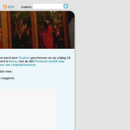
RSS
zoeken:
Het werd door
Gudrun
geschreven en op vrijdag 16
erd in
Actua
, met de titel
Provincie streeft naar
oor site Leopoldskazerne
.
den mee: .
op reageren.