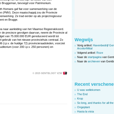
de Bruggeman, bevoegd voor Patrimonium.
eth Homans gaf fiat voor samenwerking van de
ren (PMV). Deze maatschappij zou de Provincie
menwerking. Ze trad eerder op als projectregisseur
Gent en Brugge.
ma naar aanleiding van het Vlaamse Regeerakkoord.
er de precieze gevolgen daarvan, neemt de Provincie al
dget van 75.000.000 EUR gereduceerd wordt tot
Wegwijs
el gebruik van het nieuwe provinciehuis centraal. Zo
 (i.p.v. de huidige 72) provincieraadsleden, voorziet
Vorig artikel:
Havenbedrijf Gen
uditorium (voor 200 i.p.v. 250 personen) en
ArcelorMittal
Volgend artikel:
Roze
Naar de
startpagina
van Gent
Naar de
archieven
van Gentbl
© 2015 GENTBLOGT VZW
Recent verschene
U was wellekomen
The End
Krop
So long, and thanks for all the 
Ongeplant
Hasta la vista