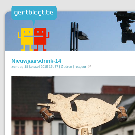
Nieuwjaarsdrink-14
zondag 18 januari 2015 17u57 |
Gudrun
|
reageer
.