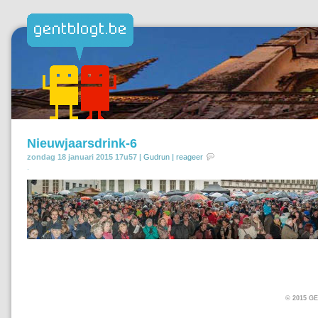
Nieuwjaarsdrink-6
zondag 18 januari 2015 17u57 |
Gudrun
|
reageer
.
© 2015 