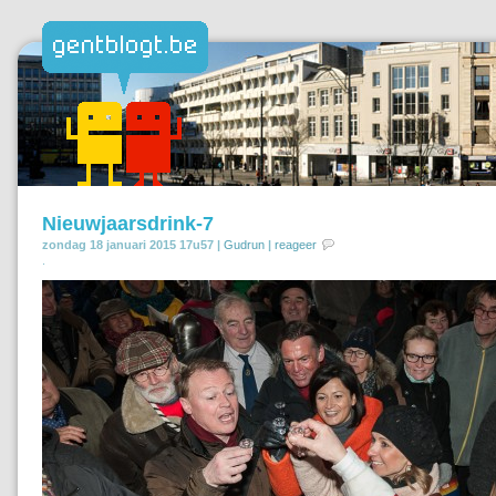
Nieuwjaarsdrink-7
zondag 18 januari 2015 17u57 |
Gudrun
|
reageer
.