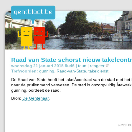
Raad van State schorst nieuw takelcontr
woensdag 21 januari 2015 8u46 |
teun
|
reageer
Trefwoorden:
gunning
,
Raad-van-State
,
takeldienst
.
De Raad van State heeft het takelÂ­contract van de stad met het 
naar de prullenmand verwezen. De stad is onzorgvuldig Â­tewerk
gunning, oordeelt de raad.
Bron:
De Gentenaar
.
© 2015 