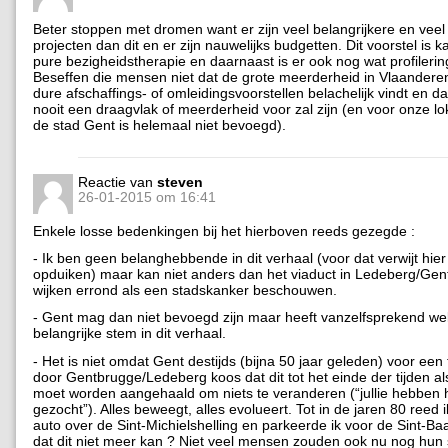
Beter stoppen met dromen want er zijn veel belangrijkere en vee
projecten dan dit en er zijn nauwelijks budgetten. Dit voorstel is k
pure bezigheidstherapie en daarnaast is er ook nog wat profileri
Beseffen die mensen niet dat de grote meerderheid in Vlaanderen
dure afschaffings- of omleidingsvoorstellen belachelijk vindt en d
nooit een draagvlak of meerderheid voor zal zijn (en voor onze l
de stad Gent is helemaal niet bevoegd).
Reactie van
steven
26-01-2015 om 16:41
Enkele losse bedenkingen bij het hierboven reeds gezegde :
- Ik ben geen belanghebbende in dit verhaal (voor dat verwijt hier
opduiken) maar kan niet anders dan het viaduct in Ledeberg/Ge
wijken errond als een stadskanker beschouwen.
- Gent mag dan niet bevoegd zijn maar heeft vanzelfsprekend we
belangrijke stem in dit verhaal.
- Het is niet omdat Gent destijds (bijna 50 jaar geleden) voor ee
door Gentbrugge/Ledeberg koos dat dit tot het einde der tijden a
moet worden aangehaald om niets te veranderen (“jullie hebben h
gezocht”). Alles beweegt, alles evolueert. Tot in de jaren 80 reed
auto over de Sint-Michielshelling en parkeerde ik voor de Sint-Ba
dat dit niet meer kan ? Niet veel mensen zouden ook nu nog hun sj