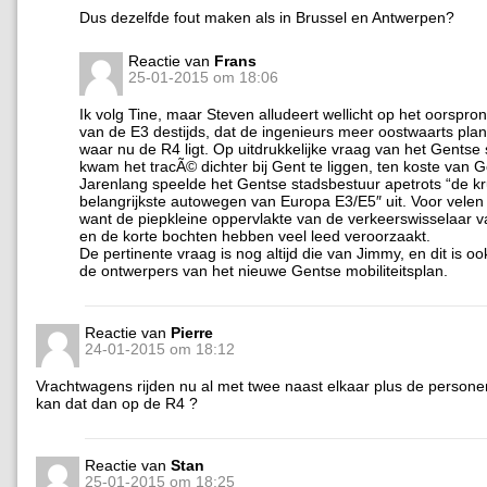
Dus dezelfde fout maken als in Brussel en Antwerpen?
Reactie van
Frans
25-01-2015 om 18:06
Ik volg Tine, maar Steven alludeert wellicht op het oorspron
van de E3 destijds, dat de ingenieurs meer oostwaarts pl
waar nu de R4 ligt. Op uitdrukkelijke vraag van het Gentse
kwam het tracÃ© dichter bij Gent te liggen, ten koste van 
Jarenlang speelde het Gentse stadsbestuur apetrots “de kr
belangrijkste autowegen van Europa E3/E5″ uit. Voor velen 
want de piepkleine oppervlakte van de verkeerswisselaar 
en de korte bochten hebben veel leed veroorzaakt.
De pertinente vraag is nog altijd die van Jimmy, en dit is ook
de ontwerpers van het nieuwe Gentse mobiliteitsplan.
Reactie van
Pierre
24-01-2015 om 18:12
Vrachtwagens rijden nu al met twee naast elkaar plus de person
kan dat dan op de R4 ?
Reactie van
Stan
25-01-2015 om 18:25