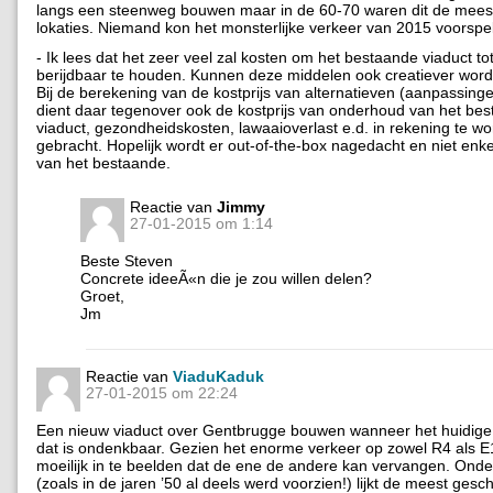
langs een steenweg bouwen maar in de 60-70 waren dit de meest
lokaties. Niemand kon het monsterlijke verkeer van 2015 voorspe
- Ik lees dat het zeer veel zal kosten om het bestaande viaduct to
berijdbaar te houden. Kunnen deze middelen ook creatiever wor
Bij de berekening van de kostprijs van alternatieven (aanpassing
dient daar tegenover ook de kostprijs van onderhoud van het be
viaduct, gezondheidskosten, lawaaioverlast e.d. in rekening te w
gebracht. Hopelijk wordt er out-of-the-box nagedacht en niet enke
van het bestaande.
Reactie van
Jimmy
27-01-2015 om 1:14
Beste Steven
Concrete ideeÃ«n die je zou willen delen?
Groet,
Jm
Reactie van
ViaduKaduk
27-01-2015 om 22:24
Een nieuw viaduct over Gentbrugge bouwen wanneer het huidige a
dat is ondenkbaar. Gezien het enorme verkeer op zowel R4 als E1
moeilijk in te beelden dat de ene de andere kan vervangen. Ond
(zoals in de jaren ’50 al deels werd voorzien!) lijkt de meest gesc