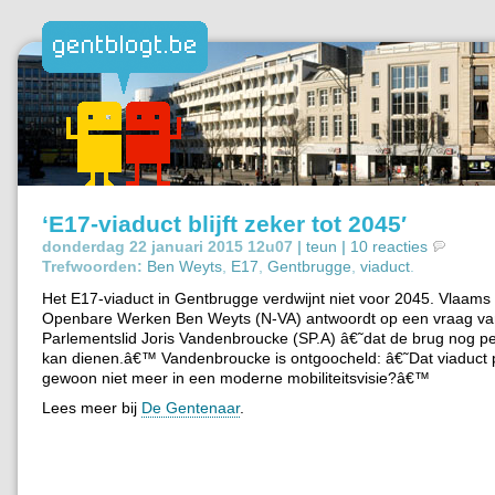
‘E17-viaduct blijft zeker tot 2045′
donderdag 22 januari 2015 12u07 |
teun
|
10 reacties
Trefwoorden:
Ben Weyts
,
E17
,
Gentbrugge
,
viaduct
.
Het E17-viaduct in Gentbrugge verdwijnt niet voor 2045. Vlaams 
Openbare Werken Ben Weyts (N-VA) antwoordt op een vraag v
Parlementslid Joris Vandenbroucke (SP.A) â€˜dat de brug nog per
kan dienen.â€™ Vandenbroucke is ontgoocheld: â€˜Dat viaduct 
gewoon niet meer in een moderne mobiliteitsvisie?â€™
Lees meer bij
De Gentenaar
.