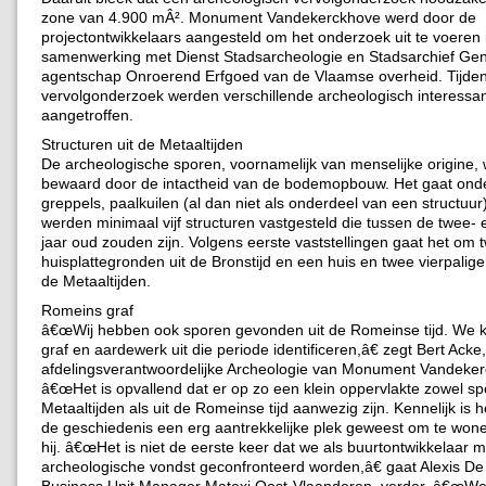
zone van 4.900 mÂ². Monument Vandekerckhove werd door de
projectontwikkelaars aangesteld om het onderzoek uit te voeren 
samenwerking met Dienst Stadsarcheologie en Stadsarchief Gen
agentschap Onroerend Erfgoed van de Vlaamse overheid. Tijden
vervolgonderzoek werden verschillende archeologisch interessa
aangetroffen.
Structuren uit de Metaaltijden
De archeologische sporen, voornamelijk van menselijke origine
bewaard door de intactheid van de bodemopbouw. Het gaat on
greppels, paalkuilen (al dan niet als onderdeel van een structuur)
werden minimaal vijf structuren vastgesteld die tussen de twee- 
jaar oud zouden zijn. Volgens eerste vaststellingen gaat het om 
huisplattegronden uit de Bronstijd en een huis en twee vierpalige
de Metaaltijden.
Romeins graf
â€œWij hebben ook sporen gevonden uit de Romeinse tijd. We 
graf en aardewerk uit die periode identificeren,â€ zegt Bert Acke,
afdelingsverantwoordelijke Archeologie van Monument Vandeke
â€œHet is opvallend dat er op zo een klein oppervlakte zowel sp
Metaaltijden als uit de Romeinse tijd aanwezig zijn. Kennelijk is
de geschiedenis een erg aantrekkelijke plek geweest om te wonen
hij. â€œHet is niet de eerste keer dat we als buurtontwikkelaar 
archeologische vondst geconfronteerd worden,â€ gaat Alexis De
Business Unit Manager Matexi Oost-Vlaanderen, verder. â€œW