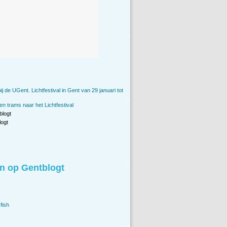
bij de UGent. Lichtfestival in Gent van 29 januari tot
n trams naar het Lichtfestival
blogt
ogt
n op Gentblogt
fish