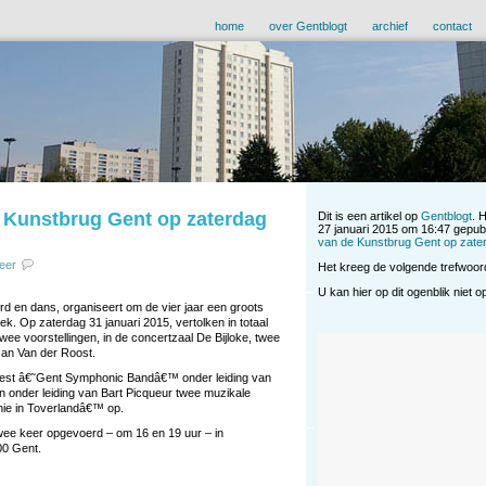
home
over Gentblogt
archief
contact
e Kunstbrug Gent op zaterdag
Dit is een artikel op
Gentblogt
. 
27 januari 2015 om 16:47 gepubl
van de Kunstbrug Gent op zater
eer
Het kreeg de volgende trefwoor
U kan hier op dit ogenblik niet 
 en dans, organiseert om de vier jaar een groots
ek. Op zaterdag 31 januari 2015, vertolken in totaal
wee voorstellingen, in de concertzaal De Bijloke, twee
an Van der Roost.
est â€˜Gent Symphonic Bandâ€™ onder leiding van
 onder leiding van Bart Picqueur twee muzikale
ie in Toverlandâ€™ op.
wee keer opgevoerd – om 16 en 19 uur – in
00 Gent.