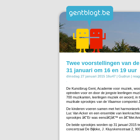
Twee voorstellingen van d
31 januari om 16 en 19 uur
dinsdag 27 januari 2015 16u47 |
Gudrun
|
reag
.
De Kunstbrug Gent, Academie voor muziek, woord
optreden voor en door de jongste leerlingen muzi
700 muzikanten, leerlingen muziek en woord, in t
muzikale sprookjes van de Vlaamse componist J
De kinderen voeren samen met het harmonieork
Luc Van Acker en een ensemble van leerkrachten
sprookjes â€˜Er was eensâ€¦â€™ en â€˜Met Ann
De beide sprookjes worden op 31 januari 2015 t
concertzaal De Bijloke, J. Kluyskensstraat 2, 90