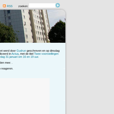
RSS
zoeken:
Het werd door
Gudrun
geschreven en op dinsdag
iceerd in
Actua
, met de titel
Twee voorstellingen
dag 31 januari om 16 en 19 uur
.
den mee: .
op reageren.