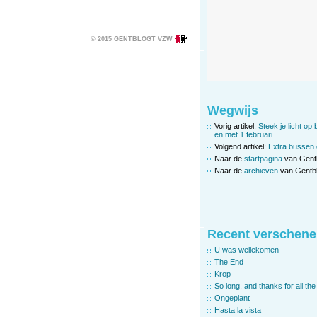
© 2015 GENTBLOGT VZW
Wegwijs
Vorig artikel:
Steek je licht op 
en met 1 februari
Volgend artikel:
Extra bussen e
Naar de
startpagina
van Gent
Naar de
archieven
van Gentbl
Recent verschene
U was wellekomen
The End
Krop
So long, and thanks for all the 
Ongeplant
Hasta la vista