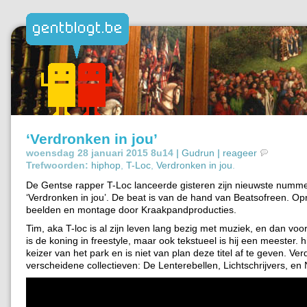
‘Verdronken in jou’
woensdag 28 januari 2015 8u14 |
Gudrun
|
reageer
Trefwoorden:
hiphop
,
T-Loc
,
Verdronken in jou
.
De Gentse rapper T-Loc lanceerde gisteren zijn nieuwste num
‘Verdronken in jou’. De beat is van de hand van Beatsofreen. O
beelden en montage door Kraakpandproducties.
Tim, aka T-loc is al zijn leven lang bezig met muziek, en dan voor
is de koning in freestyle, maar ook tekstueel is hij een meester. hij
keizer van het park en is niet van plan deze titel af te geven. Verde
verscheidene collectieven: De Lenterebellen, Lichtschrijvers, en