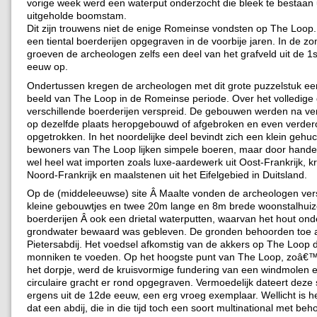
vorige week werd een waterput onderzocht die bleek te bestaan 
uitgeholde boomstam.
Dit zijn trouwens niet de enige Romeinse vondsten op The Loop.
een tiental boerderijen opgegraven in de voorbije jaren. In de 
groeven de archeologen zelfs een deel van het grafveld uit de 1s
eeuw op.
Ondertussen kregen de archeologen met dit grote puzzelstuk een
beeld van The Loop in de Romeinse periode. Over het volledige 
verschillende boerderijen verspreid. De gebouwen werden na ver
op dezelfde plaats heropgebouwd of afgebroken en even verde
opgetrokken. In het noordelijke deel bevindt zich een klein gehuc
bewoners van The Loop lijken simpele boeren, maar door hande
wel heel wat importen zoals luxe-aardewerk uit Oost-Frankrijk, kr
Noord-Frankrijk en maalstenen uit het Eifelgebied in Duitsland.
Op de (middeleeuwse) site Â Maalte vonden de archeologen ver
kleine gebouwtjes en twee 20m lange en 8m brede woonstalhuize
boerderijen Â ook een drietal waterputten, waarvan het hout ond
grondwater bewaard was gebleven. De gronden behoorden toe a
Pietersabdij. Het voedsel afkomstig van de akkers op The Loop
monniken te voeden. Op het hoogste punt van The Loop, zoâ€
het dorpje, werd de kruisvormige fundering van een windmolen 
circulaire gracht er rond opgegraven. Vermoedelijk dateert deze
ergens uit de 12de eeuw, een erg vroeg exemplaar. Wellicht is h
dat een abdij, die in die tijd toch een soort multinational met beho