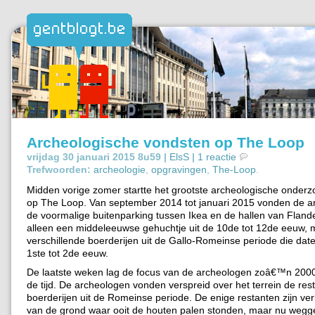
Archeologische vondsten op The Loop
vrijdag 30 januari 2015 8u59 |
ElsS
|
1 reactie
Trefwoorden:
archeologie
,
opgravingen
,
The-Loop
.
Midden vorige zomer startte het grootste archeologische onderzo
op The Loop. Van september 2014 tot januari 2015 vonden de a
de voormalige buitenparking tussen Ikea en de hallen van Fland
alleen een middeleeuwse gehuchtje uit de 10de tot 12de eeuw, 
verschillende boerderijen uit de Gallo-Romeinse periode die date
1ste tot 2de eeuw.
De laatste weken lag de focus van de archeologen zoâ€™n 2000 
de tijd. De archeologen vonden verspreid over het terrein de rest
boerderijen uit de Romeinse periode. De enige restanten zijn ve
van de grond waar ooit de houten palen stonden, maar nu wegge