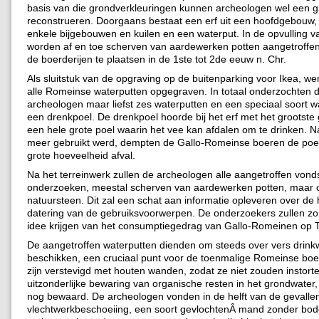
basis van die grondverkleuringen kunnen archeologen wel een 
reconstrueren. Doorgaans bestaat een erf uit een hoofdgebouw,
enkele bijgebouwen en kuilen en een waterput. In de opvulling 
worden af en toe scherven van aardewerken potten aangetroffen 
de boerderijen te plaatsen in de 1ste tot 2de eeuw n. Chr.
Als sluitstuk van de opgraving op de buitenparking voor Ikea, wer
alle Romeinse waterputten opgegraven. In totaal onderzochten 
archeologen maar liefst zes waterputten en een speciaal soort wa
een drenkpoel. De drenkpoel hoorde bij het erf met het grootste
een hele grote poel waarin het vee kan afdalen om te drinken. N
meer gebruikt werd, dempten de Gallo-Romeinse boeren de poe
grote hoeveelheid afval.
Na het terreinwerk zullen de archeologen alle aangetroffen vond
onderzoeken, meestal scherven van aardewerken potten, maar 
natuursteen. Dit zal een schat aan informatie opleveren over de
datering van de gebruiksvoorwerpen. De onderzoekers zullen z
idee krijgen van het consumptiegedrag van Gallo-Romeinen op 
De aangetroffen waterputten dienden om steeds over vers drinkw
beschikken, een cruciaal punt voor de toenmalige Romeinse boe
zijn verstevigd met houten wanden, zodat ze niet zouden instort
uitzonderlijke bewaring van organische resten in het grondwater, 
nog bewaard. De archeologen vonden in de helft van de gevalle
vlechtwerkbeschoeiing, een soort gevlochtenÂ mand zonder bo