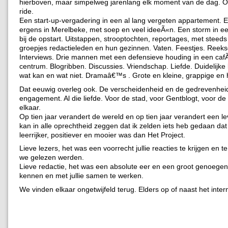
hierboven, maar simpelweg jarenlang elk moment van de dag. O
ride.
Een start-up-vergadering in een al lang vergeten appartement.
ergens in Merelbeke, met soep en veel ideeÃ«n. Een storm in ee
bij de opstart. Uitstappen, strooptochten, reportages, met steed
groepjes redactieleden en hun gezinnen. Vaten. Feestjes. Reeks
Interviews. Drie mannen met een defensieve houding in een cafÃ
centrum. Blogribben. Discussies. Vriendschap. Liefde. Duidelijke
wat kan en wat niet. Dramaâ€™s . Grote en kleine, grappige en 
Dat eeuwig overleg ook. De verscheidenheid en de gedrevenheid
engagement. Al die liefde. Voor de stad, voor Gentblogt, voor de 
elkaar.
Op tien jaar verandert de wereld en op tien jaar verandert een l
kan in alle oprechtheid zeggen dat ik zelden iets heb gedaan dat 
leerrijker, positiever en mooier was dan Het Project.
Lieve lezers, het was een voorrecht jullie reacties te krijgen en t
we gelezen werden.
Lieve redactie, het was een absolute eer en een groot genoegen j
kennen en met jullie samen te werken.
We vinden elkaar ongetwijfeld terug. Elders op of naast het inter