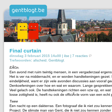
Final curtain
dinsdag 3 februari 2015 14u00 |
ilse
|
7 reacties
Trefwoorden:
afscheid
,
Gentblogt
.
EÃ©n.
Een avond met ruim twintig mensen, in een vergaderzaal ergens 
Het is ver na middernacht, en er worden handtekeningen gezet. D
eindelijkheid, want er zijn vele avonden discussies aan vooraf g
Denkoefeningen over hoe en wat en waarom. Lange gesprekken 
Veel gelach ook. De handtekeningen richten een vzw op, en wat
losse zottigheid is, heeft nu ook de officiÃ«le vorm van een echt 
Twee
Een nacht op een dakterras. Een fotograaf die ik niet zou kenne
Project. De slimste man van Gent, die ik niet zou kennen zonder 