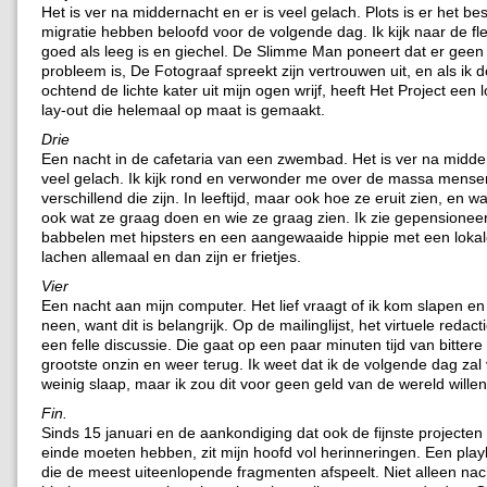
Het is ver na middernacht en er is veel gelach. Plots is er het b
migratie hebben beloofd voor de volgende dag. Ik kijk naar de fl
goed als leeg is en giechel. De Slimme Man poneert dat er geen
probleem is, De Fotograaf spreekt zijn vertrouwen uit, en als ik 
ochtend de lichte kater uit mijn ogen wrijf, heeft Het Project een
lay-out die helemaal op maat is gemaakt.
Drie
Een nacht in de cafetaria van een zwembad. Het is ver na midder
veel gelach. Ik kijk rond en verwonder me over de massa mens
verschillend die zijn. In leeftijd, maar ook hoe ze eruit zien, en wa
ook wat ze graag doen en wie ze graag zien. Ik zie gepensione
babbelen met hipsters en een aangewaaide hippie met een lokal
lachen allemaal en dan zijn er frietjes.
Vier
Een nacht aan mijn computer. Het lief vraagt of ik kom slapen en
neen, want dit is belangrijk. Op de mailinglijst, het virtuele redac
een felle discussie. Die gaat op een paar minuten tijd van bittere
grootste onzin en weer terug. Ik weet dat ik de volgende dag zal
weinig slaap, maar ik zou dit voor geen geld van de wereld wille
Fin.
Sinds 15 januari en de aankondiging dat ook de fijnste projecten
einde moeten hebben, zit mijn hoofd vol herinneringen. Een playli
die de meest uiteenlopende fragmenten afspeelt. Niet alleen nac