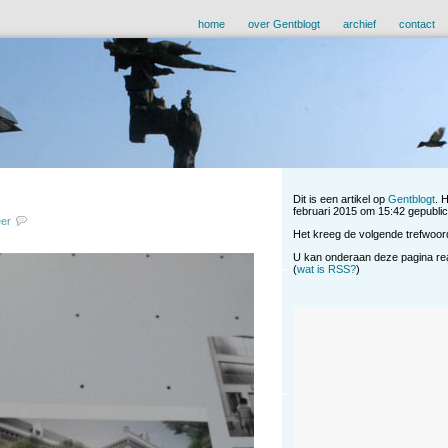
home
over Gentblogt
archief
contact
Dit is een artikel op
Gentblogt
. 
februari 2015 om 15:42 gepublice
eer
Het kreeg de volgende trefwoor
U kan onderaan deze pagina reag
(
wat is RSS?
)