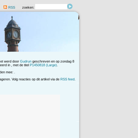
RSS
zoeken:
Het werd door
Gudrun
geschreven en op zondag 8
erd in , met de titel
P1450818 (Large)
.
den mee: .
eren. Volg reacties op dit artikel via de
RSS feed
.