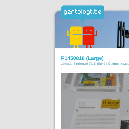
P1450818 (Large)
zondag 8 februari 2015 15u42 |
Gudrun
|
reag
.