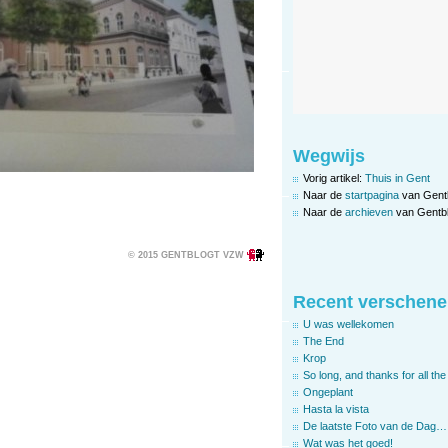
Wegwijs
Vorig artikel:
Thuis in Gent
Naar de
startpagina
van Gent
Naar de
archieven
van Gentbl
© 2015 GENTBLOGT VZW
Recent verschene
U was wellekomen
The End
Krop
So long, and thanks for all the 
Ongeplant
Hasta la vista
De laatste Foto van de Dag…
Wat was het goed!