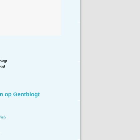
blogt
ogt
n op Gentblogt
fish
.