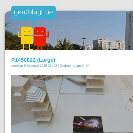
P1450822 (Large)
zondag 8 februari 2015 15u42 |
Gudrun
|
reageer
.