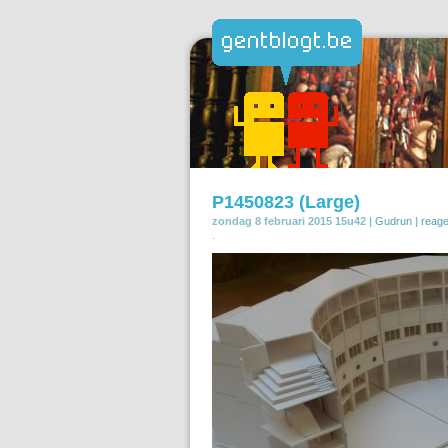
P1450823 (Large)
zondag 8 februari 2015 15u42 |
Gudrun
|
reag
.