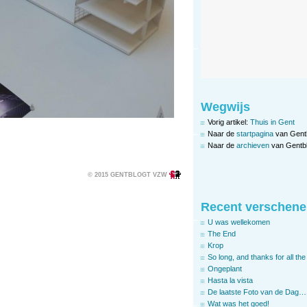
Wegwijs
Vorig artikel:
Thuis in Gent
Naar de
startpagina
van Gent
Naar de
archieven
van Gentbl
© 2015 GENTBLOGT VZW
Recent verschene
U was wellekomen
The End
Krop
So long, and thanks for all the 
Ongeplant
Hasta la vista
De laatste Foto van de Dag…
Wat was het goed!