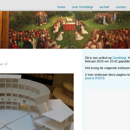
home
over Gentblogt
archief
contact
Dit is een artikel op
Gentblogt
. 
februari 2015 om 15:42 gepublice
eer
Het kreeg de volgende trefwoor
U kan onderaan deze pagina reag
(
wat is RSS?
)