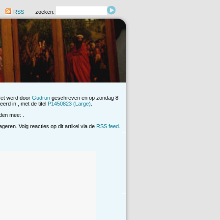
RSS
zoeken:
Het werd door
Gudrun
geschreven en op zondag 8
erd in , met de titel
P1450823 (Large)
.
den mee: .
eren. Volg reacties op dit artikel via de
RSS feed
.