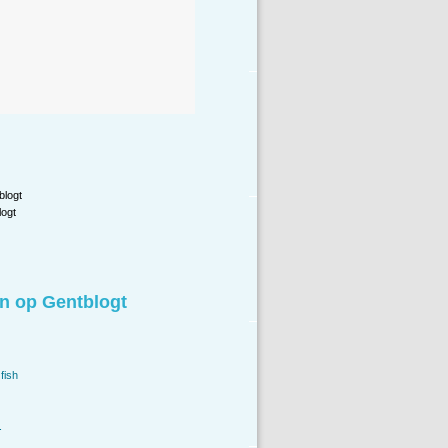
blogt
ogt
n op Gentblogt
fish
.