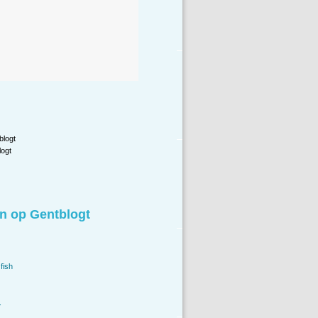
blogt
ogt
n op Gentblogt
fish
.