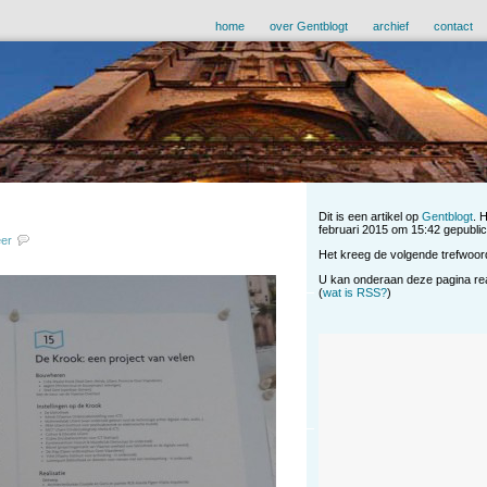
home
over Gentblogt
archief
contact
Dit is een artikel op
Gentblogt
. 
februari 2015 om 15:42 gepublice
eer
Het kreeg de volgende trefwoor
U kan onderaan deze pagina reag
(
wat is RSS?
)