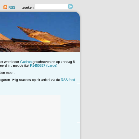
RSS
zoeken:
Het werd door
Gudrun
geschreven en op zondag 8
erd in , met de titel
P1450827 (Large)
.
den mee: .
eren. Volg reacties op dit artikel via de
RSS feed
.