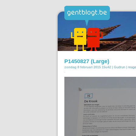
P1450827 (Large)
zondag 8 februari 2015 15u42 |
Gudrun
|
reag
.