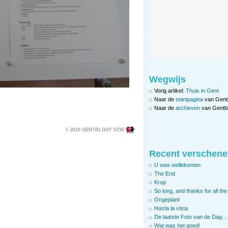
Wegwijs
Vorig artikel:
Thuis in Gent
Naar de
startpagina
van Gent
Naar de
archieven
van Gentbl
© 2015 GENTBLOGT VZW
Recent verschene
U was wellekomen
The End
Krop
So long, and thanks for all the 
Ongeplant
Hasta la vista
De laatste Foto van de Dag…
Wat was het goed!