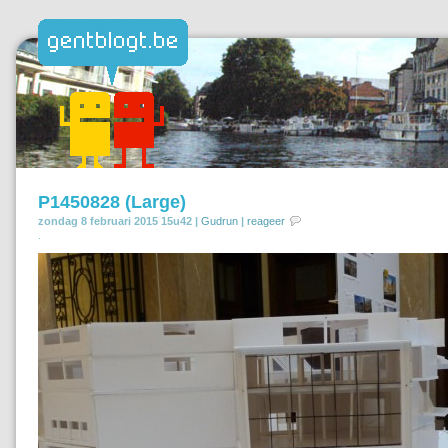
P1450828 (Large)
zondag 8 februari 2015 15u42 |
Gudrun
|
reageer
.