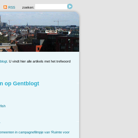
RSS
zoeken:
blogt
. U vindt hier alle artikels met het trefwoord
n op Gentblogt
fish
.
emeenten in campagnefilmpje van ‘Ruimte voor