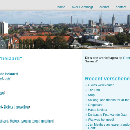
home
over Gentblogt
archief
contact
"beiaard"
Dit is een archiefpagina op
Gent
"beiaard".
 de beiaard
Recent verschene
rd
,
quiz
)
U was wellekomen
The End
fort
)
Krop
So long, and thanks for all the 
Ongeplant
rd
,
Belfort
,
herstelling
)
Hasta la vista
De laatste Foto van de Dag…
Wat was het goed!
eiaard
,
Belfort
,
cambio
,
hond
,
mobiliteit
)
Jan Matthys annexeert randg
Gent’