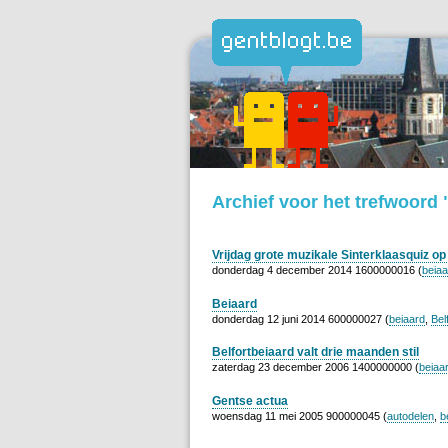
Archief voor het trefwoord 
Vrijdag grote muzikale Sinterklaasquiz op
donderdag 4 december 2014 1600000016 (
beiaa
Beiaard
donderdag 12 juni 2014 600000027 (
beiaard
,
Bel
Belfortbeiaard valt drie maanden stil
zaterdag 23 december 2006 1400000000 (
beiaa
Gentse actua
woensdag 11 mei 2005 900000045 (
autodelen
,
b