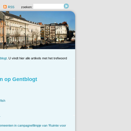
RSS
zoeken:
blogt
. U vindt hier alle artikels met het trefwoord
n op Gentblogt
fish
.
emeenten in campagnefilmpje van ‘Ruimte voor