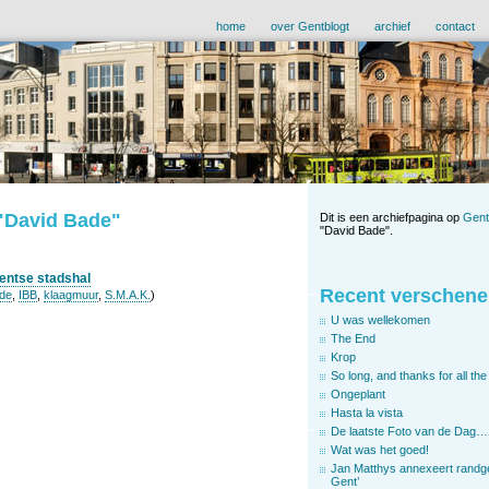
home
over Gentblogt
archief
contact
 "David Bade"
Dit is een archiefpagina op
Gent
"David Bade".
entse stadshal
Recent verschene
de
,
IBB
,
klaagmuur
,
S.M.A.K.
)
U was wellekomen
The End
Krop
So long, and thanks for all the 
Ongeplant
Hasta la vista
De laatste Foto van de Dag…
Wat was het goed!
Jan Matthys annexeert randg
Gent’