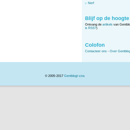
Nerf
Blijf op de hoogte
Ontvang de
artikels
van Gentbl
is RSS?
)
Colofon
Contacteer ons
-
Over Gentblog
© 2005-2017
Gentblogt vzw
.