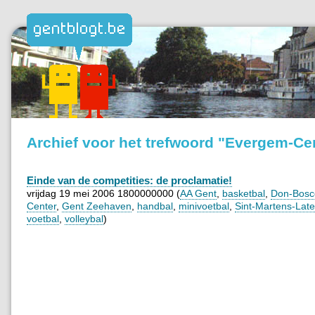
Archief voor het trefwoord "Evergem-Ce
Einde van de competities: de proclamatie!
vrijdag 19 mei 2006 1800000000 (
AA Gent
,
basketbal
,
Don-Bosc
Center
,
Gent Zeehaven
,
handbal
,
minivoetbal
,
Sint-Martens-Lat
voetbal
,
volleybal
)