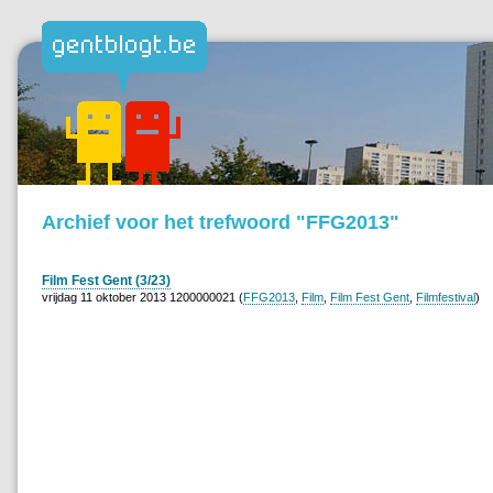
Archief voor het trefwoord "FFG2013"
Film Fest Gent (3/23)
vrijdag 11 oktober 2013 1200000021 (
FFG2013
,
Film
,
Film Fest Gent
,
Filmfestival
)