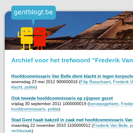
Archief voor het trefwoord "Frederik Van
Hoofdcommissaris Van Belle dient klacht in tegen korpsch
woensdag 23 mei 2012 900000016 (
Filip Rasschaert
,
Frederik V
klacht
,
politie
)
Ook tweede hoofdcommissaris op zijspoor gezet
vrijdag 30 september 2011 1000000019 (
beroepsgeheim
,
Freder
hoofdcommissaris
,
politie
)
Stad Gent haalt bakzeil in zaak met hoofdcommissaris Van
maandag 22 november 2010 1100000012 (
Frederik Van Belle
,
p
rechtszaak
)