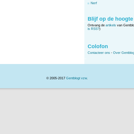
Nerf
Blijf op de hoogte
Ontvang de
artikels
van Gentbl
is RSS?
)
Colofon
Contacteer ons
-
Over Gentblog
© 2005-2017
Gentblogt vzw
.