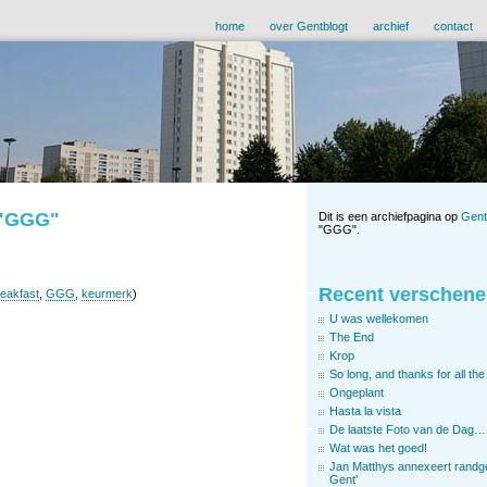
home
over Gentblogt
archief
contact
d "GGG"
Dit is een archiefpagina op
Gent
"GGG".
Recent verschene
eakfast
,
GGG
,
keurmerk
)
U was wellekomen
The End
Krop
So long, and thanks for all the 
Ongeplant
Hasta la vista
De laatste Foto van de Dag…
Wat was het goed!
Jan Matthys annexeert randg
Gent’