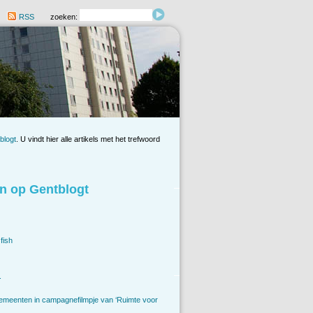
RSS
zoeken:
blogt
. U vindt hier alle artikels met het trefwoord
n op Gentblogt
fish
.
emeenten in campagnefilmpje van ‘Ruimte voor