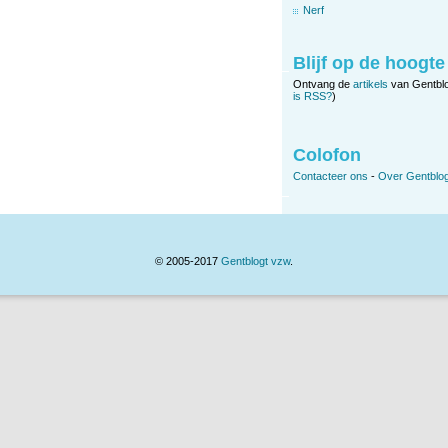
Nerf
Blijf op de hoogte
Ontvang de
artikels
van Gentbl
is RSS?
)
Colofon
Contacteer ons
-
Over Gentblog
© 2005-2017
Gentblogt vzw
.