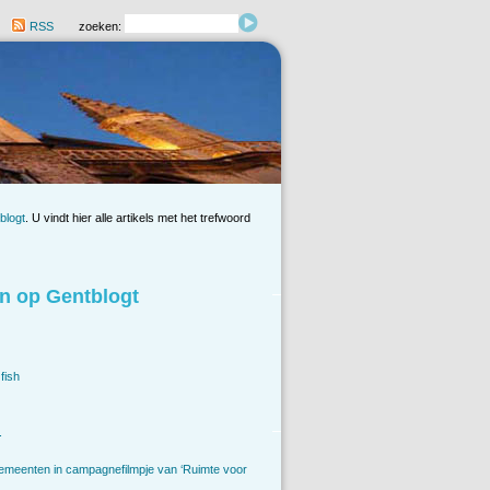
RSS
zoeken:
blogt
. U vindt hier alle artikels met het trefwoord
n op Gentblogt
fish
.
emeenten in campagnefilmpje van ‘Ruimte voor