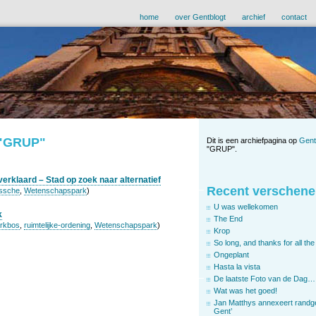
home
over Gentblogt
archief
contact
d "GRUP"
Dit is een archiefpagina op
Gent
"GRUP".
rklaard – Stad op zoek naar alternatief
Recent verschene
issche
,
Wetenschapspark
)
U was wellekomen
k
The End
rkbos
,
ruimtelijke-ordening
,
Wetenschapspark
)
Krop
So long, and thanks for all the 
Ongeplant
Hasta la vista
De laatste Foto van de Dag…
Wat was het goed!
Jan Matthys annexeert randg
Gent’