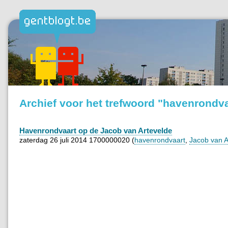
Archief voor het trefwoord "havenrondva
Havenrondvaart op de Jacob van Artevelde
zaterdag 26 juli 2014 1700000020 (
havenrondvaart
,
Jacob van A