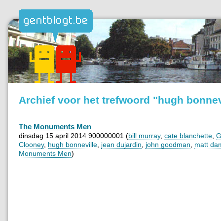
Archief voor het trefwoord "hugh bonnev
The Monuments Men
dinsdag 15 april 2014 900000001 (
bill murray
,
cate blanchette
,
G
Clooney
,
hugh bonneville
,
jean dujardin
,
john goodman
,
matt da
Monuments Men
)