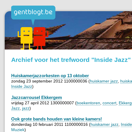
Archief voor het trefwoord "Inside Jazz"
Huiskamerjazzorkesten op 13 oktober
zondag 23 september 2012 1100000036 (
huiskamer jazz
,
huisk
Inside Jazz
)
Jazzcarrousel Ekkergem
vrijdag 27 april 2012 1300000007 (
boekentoren
,
concert
,
Ekker
Jazz
,
jazz
)
Ook grote bands houden van kleine kamers!
donderdag 10 februari 2011 1100000016 (
huiskamer jazz
,
Insid
Muziek
)