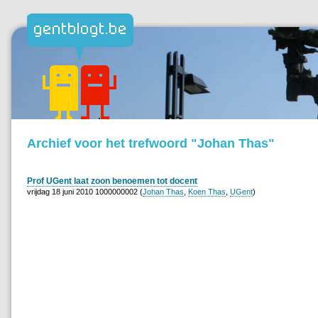
Archief voor het trefwoord "Johan Thas"
Prof UGent laat zoon benoemen tot docent
vrijdag 18 juni 2010 1000000002 (
Johan Thas
,
Koen Thas
,
UGent
)