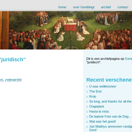
home
over Gentblogt
archief
contact
"juridisch"
Dit is een archiefpagina op
Gent
"juridisch".
Recent verschene
os
,
zwijnaarde
)
U was wellekomen
The End
Krop
So long, and thanks for all the 
Ongeplant
Hasta la vista
De laatste Foto van de Dag…
Wat was het goed!
Jan Matthys annexeert randg
Gent’