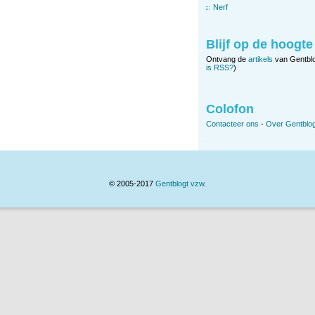
Nerf
Blijf op de hoogte
Ontvang de
artikels
van Gentbl
is RSS?
)
Colofon
Contacteer ons
-
Over Gentblog
© 2005-2017
Gentblogt vzw
.