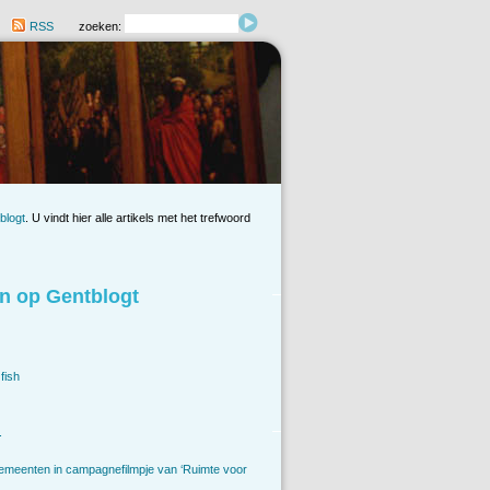
RSS
zoeken:
blogt
. U vindt hier alle artikels met het trefwoord
n op Gentblogt
fish
.
emeenten in campagnefilmpje van ‘Ruimte voor