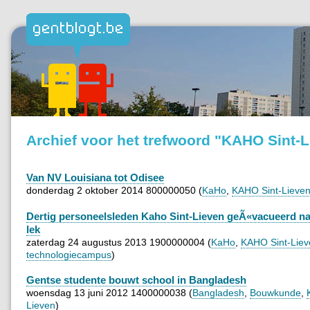
Archief voor het trefwoord "KAHO Sint-
Van NV Louisiana tot Odisee
donderdag 2 oktober 2014 800000050 (
KaHo
,
KAHO Sint-Lieve
Dertig personeelsleden Kaho Sint-Lieven geÃ«vacueerd n
lek
zaterdag 24 augustus 2013 1900000004 (
KaHo
,
KAHO Sint-Liev
technologiecampus
)
Gentse studente bouwt school in Bangladesh
woensdag 13 juni 2012 1400000038 (
Bangladesh
,
Bouwkunde
,
Lieven
)