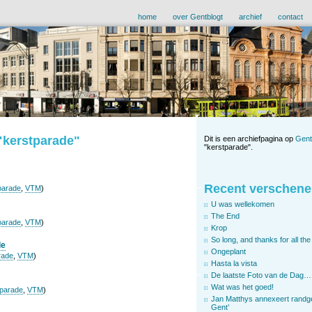
home
over Gentblogt
archief
contact
 "kerstparade"
Dit is een archiefpagina op
Gent
"kerstparade".
Recent verschene
parade
,
VTM
)
U was wellekomen
The End
parade
,
VTM
)
Krop
So long, and thanks for all the 
de
Ongeplant
rade
,
VTM
)
Hasta la vista
De laatste Foto van de Dag…
Wat was het goed!
tparade
,
VTM
)
Jan Matthys annexeert randg
Gent’