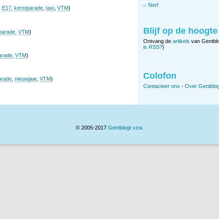
Nerf
,
E17
,
kerstparade
,
taxi
,
VTM
)
Blijf op de hoogte
parade
,
VTM
)
Ontvang de
artikels
van Gentbl
is RSS?
)
arade
,
VTM
)
Colofon
arade
,
nieuwjaar
,
VTM
)
Contacteer ons
-
Over Gentblog
© 2005-2017
Gentblogt vzw
.