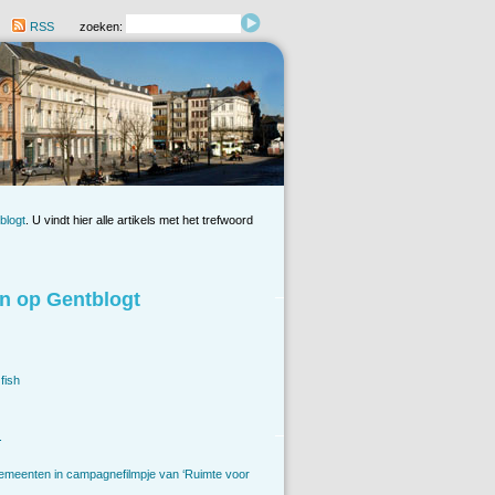
RSS
zoeken:
blogt
. U vindt hier alle artikels met het trefwoord
n op Gentblogt
fish
.
emeenten in campagnefilmpje van ‘Ruimte voor