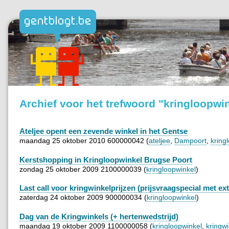
Archief voor het trefwoord "kringloopwi
Ateljee opent een zevende winkel in het Gentse
maandag 25 oktober 2010 600000042 (
ateljee
,
Dampoort
,
kring
Kerstshopping in Kringloopwinkel Brugse Poort
zondag 25 oktober 2009 2100000039 (
kringloopwinkel
)
Last call voor kringwinkelprijzen (prijsvraagspecial met ext
zaterdag 24 oktober 2009 900000034 (
kringloopwinkel
)
Dag van de Kringwinkels (+ hertenwedstrijd)
maandag 19 oktober 2009 1100000058 (
kringloopwinkel
,
kringwi