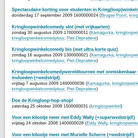
Spectaculaire korting voor studenten in Kring(loop)winkel
donderdag 17 september 2009 1600000024 (
Brugse Poort
,
krin
Kringloopwinkelcomedy slot (met vrijkaarten)
zondag 30 augustus 2009 1700000011 (
Kamagurka
,
kringloopwi
kringloopwinkelcomedytour
,
Piet-Depraitere
)
Kringloopwinkelcomedy bis (met ultra korte quiz)
zondag 16 augustus 2009 1300000021 (
Kamagurka
,
kringloopw
kringloopwinkelcomedytour
,
Piet-Depraitere
)
Kringloopwinkelcomedywereldtournee met onmiskenbaar
invloeden (+wedstrijd)
vrijdag 7 augustus 2009 1400000036 (
Kamagurka
,
kringloopwin
kringloopwinkelcomedytour
,
Piet-Depraitere
)
Doe de Kringloop-hop-shop!
zaterdag 25 oktober 2008 1500000031 (
kringloopwinkel
)
Voor een kilootje meer met Eddy Wally (+superwedstrijd!)
vrijdag 24 oktober 2008 1400000028 (
Eddy Wally
,
kringloopwinke
Voor een kilootje meer met Murielle Scherre (+wedstrijd!)