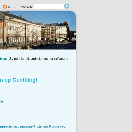
RSS
zoeken:
blogt
. U vindt hier alle artikels met het trefwoord
n op Gentblogt
fish
.
emeenten in campagnefilmpje van ‘Ruimte voor