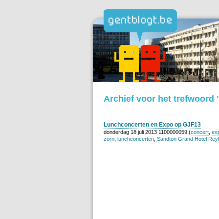
Archief voor het trefwoord
Lunchconcerten en Expo op GJF13
donderdag 18 juli 2013 1100000059 (
concert
,
ex
zorn
,
lunchconcerten
,
Sandton Grand Hotel Reyl