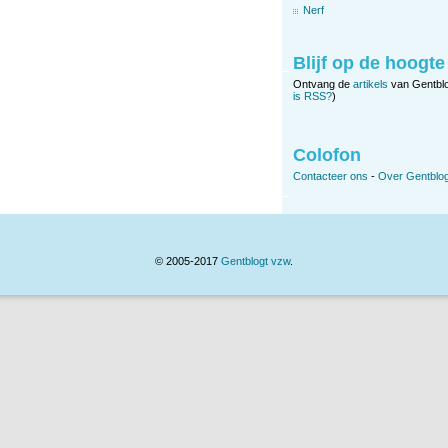
Nerf
Blijf op de hoogte
Ontvang de
artikels
van Gentbl
is RSS?
)
Colofon
Contacteer ons
-
Over Gentblog
© 2005-2017
Gentblogt vzw
.