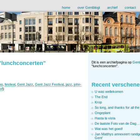
home
over Gentblogt
archief
contact
 "lunchconcerten"
Dit is een archiefpagina op
Gent
"lunchconcerten".
Recent verschene
po
,
festival
,
Gent Jazz
,
Gent Jazz Festival
,
jazz
,
john-
of
)
U was wellekomen
The End
Krop
So long, and thanks for all the 
Ongeplant
Hasta la vista
De laatste Foto van de Dag…
Wat was het goed!
Jan Matthys annexeert randg
Gent’