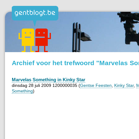
Archief voor het trefwoord "Marvelas S
Marvelas Something in Kinky Star
dinsdag 28 juli 2009 1200000035 (
Gentse Feesten
,
Kinky Star
,
M
Something
)