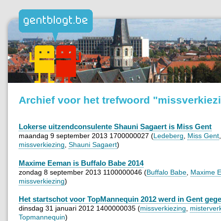
Archief voor het trefwoord "missverkiez
Lokerse uitzendconsulente Shauni Sagaert is Miss Gent
maandag 9 september 2013 1700000027 (
Ledeberg
,
Miss Gent
,
missverkiezing
,
Shauni Sagaert
)
Maxime Eeman is Buffalo Babe 2014
zondag 8 september 2013 1100000046 (
Buffalo Babe
,
Maxime 
missverkiezing
)
Het startschot voor TopMannequin 2012 werd in Gent geg
dinsdag 31 januari 2012 1400000035 (
missverkiezing
,
misterver
Topmannequin
)