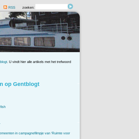
RSS
zoeken:
blogt
. U vindt hier alle artikels met het trefwoord
n op Gentblogt
fish
.
emeenten in campagnefilmpje van ‘Ruimte voor