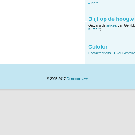
Nerf
Blijf op de hoogte
Ontvang de
artikels
van Gentbl
is RSS?
)
Colofon
Contacteer ons
-
Over Gentblog
© 2005-2017
Gentblogt vzw
.