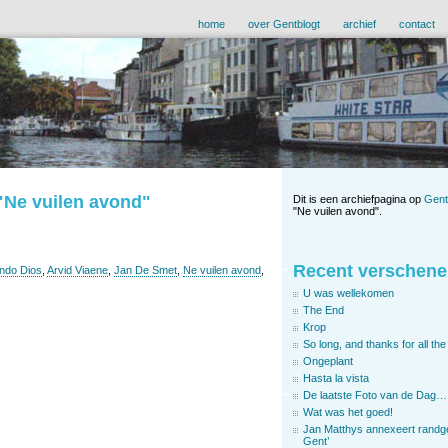
home
over Gentblogt
archief
contact
 "Ne vuilen avond"
Dit is een archiefpagina op
Gent
"Ne vuilen avond".
Recent verschene
ndo Dios
,
Arvid Viaene
,
Jan De Smet
,
Ne vuilen avond
,
U was wellekomen
The End
Krop
So long, and thanks for all the 
Ongeplant
Hasta la vista
De laatste Foto van de Dag…
Wat was het goed!
Jan Matthys annexeert randg
Gent’