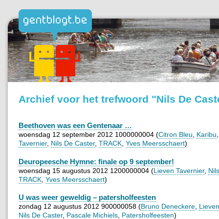
Archief voor het trefwoord "Nils De Cast
Beethoven was een Gentenaar …
woensdag 12 september 2012 1000000004 (
Citron Bleu
,
Karibu
Tavernier
,
Nils De Caster
,
TRACK
,
Yves Meersschaert
)
Deuropeesche Hymne: finale op 9 september!
woensdag 15 augustus 2012 1200000004 (
Lieven Tavernier
,
Nil
TRACK
,
Yves Meersschaert
)
U was weer geweldig – patersholfeesten
zondag 12 augustus 2012 900000058 (
Bruno Deneckere
,
Lieven
Nils De Caster
,
Pascale Michiels
,
Patersholfeesten
)