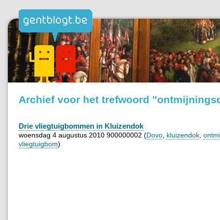
Archief voor het trefwoord "ontmijnings
Drie vliegtuigbommen in Kluizendok
woensdag 4 augustus 2010 900000002 (
Dovo
,
kluizendok
,
ontmi
vliegtuigbom
)