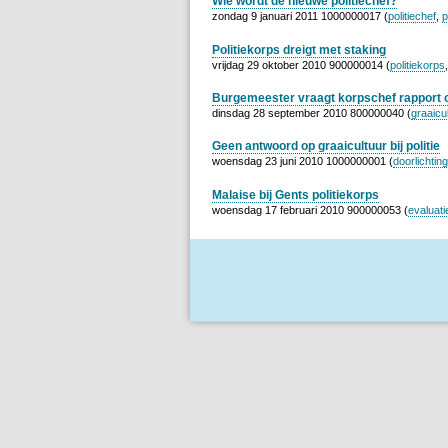
Wie wordt de nieuwe politiechef?
zondag 9 januari 2011 1000000017 (
politiechef
,
p
Politiekorps dreigt met staking
vrijdag 29 oktober 2010 900000014 (
politiekorps
Burgemeester vraagt korpschef rapport ov
dinsdag 28 september 2010 800000040 (
graaicu
Geen antwoord op graaicultuur bij politie
woensdag 23 juni 2010 1000000001 (
doorlichtin
Malaise bij Gents politiekorps
woensdag 17 februari 2010 900000053 (
evaluati