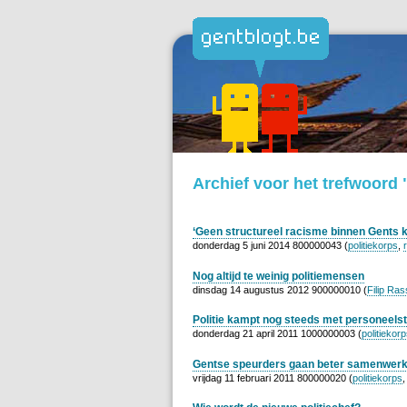
Archief voor het trefwoord 
‘Geen structureel racisme binnen Gents 
donderdag 5 juni 2014 800000043 (
politiekorps
,
Nog altijd te weinig politiemensen
dinsdag 14 augustus 2012 900000010 (
Filip Ra
Politie kampt nog steeds met personeels
donderdag 21 april 2011 1000000003 (
politiekor
Gentse speurders gaan beter samenwer
vrijdag 11 februari 2011 800000020 (
politiekorps