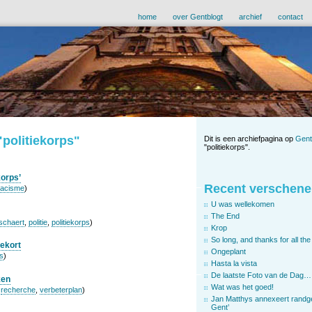
home
over Gentblogt
archief
contact
"politiekorps"
Dit is een archiefpagina op
Gent
"politiekorps".
korps’
Recent verschene
racisme
)
U was wellekomen
The End
sschaert
,
politie
,
politiekorps
)
Krop
So long, and thanks for all the 
tekort
Ongeplant
ps
)
Hasta la vista
De laatste Foto van de Dag…
ken
Wat was het goed!
,
recherche
,
verbeterplan
)
Jan Matthys annexeert randg
Gent’