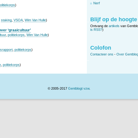
Nerf
olitiekorps
)
Blijf op de hoogte
,
staking
,
VSOA
,
Wim Van Hulle
)
Ontvang de
artikels
van Gentbl
is RSS?
)
er ‘graaicultuur’
ltuur
,
politiekorps
,
Wim Van Hulle
)
Colofon
gsrapport
,
politiekorps
)
Contacteer ons
-
Over Gentblog
e
,
politiekorps
)
© 2005-2017
Gentblogt vzw
.