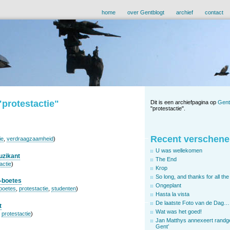
home
over Gentblogt
archief
contact
"protestactie"
Dit is een archiefpagina op
Gent
"protestactie".
Recent verschene
ie
,
verdraagzaamheid
)
U was wellekomen
uzikant
The End
actie
)
Krop
So long, and thanks for all the 
-boetes
Ongeplant
boetes
,
protestactie
,
studenten
)
Hasta la vista
De laatste Foto van de Dag…
t
Wat was het goed!
,
protestactie
)
Jan Matthys annexeert randg
Gent’