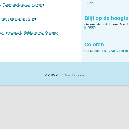
Nerf
ie
,
Tweekapellenstraat
,
verkeer
)
Blijf op de hoogte
outer
,
protestactie
,
PVDA
)
Ontvang de
artikels
van Gentbl
is RSS?
)
zen
,
protestactie
,
Solidariteit van Onderop
)
Colofon
Contacteer ons
-
Over Gentblog
© 2005-2017
Gentblogt vzw
.