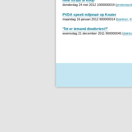
Hele straat te koop
donderdag 24 mei 2012 1000000019 (
protestact
PVDA speelt miljonair op Kouter
maandag 16 januari 2012 900000014 (
banken
,
K
‘Tot er iemand doodvriest?’
woensdag 21 december 2011 900000045 (
daklo