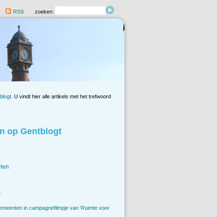
RSS
zoeken:
blogt
. U vindt hier alle artikels met het trefwoord
n op Gentblogt
fish
.
emeenten in campagnefilmpje van ‘Ruimte voor