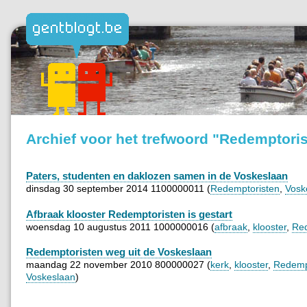
Archief voor het trefwoord "Redemptori
Paters, studenten en daklozen samen in de Voskeslaan
dinsdag 30 september 2014 1100000011 (
Redemptoristen
,
Vosk
Afbraak klooster Redemptoristen is gestart
woensdag 10 augustus 2011 1000000016 (
afbraak
,
klooster
,
Red
Redemptoristen weg uit de Voskeslaan
maandag 22 november 2010 800000027 (
kerk
,
klooster
,
Redemp
Voskeslaan
)