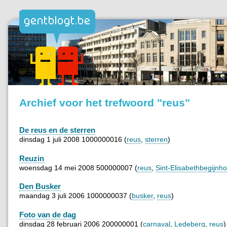
Archief voor het trefwoord "reus"
De reus en de sterren
dinsdag 1 juli 2008 1000000016 (
reus
,
sterren
)
Reuzin
woensdag 14 mei 2008 500000007 (
reus
,
Sint-Elisabethbegijnho
Den Busker
maandag 3 juli 2006 1000000037 (
busker
,
reus
)
Foto van de dag
dinsdag 28 februari 2006 200000001 (
carnaval
,
Ledeberg
,
reus
)