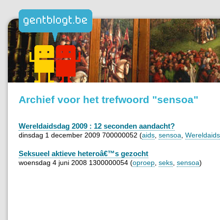
Archief voor het trefwoord "sensoa"
Wereldaidsdag 2009 : 12 seconden aandacht?
dinsdag 1 december 2009 700000052 (
aids
,
sensoa
,
Wereldaid
Seksueel aktieve heteroâ€™s gezocht
woensdag 4 juni 2008 1300000054 (
oproep
,
seks
,
sensoa
)