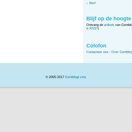
Nerf
Blijf op de hoogte
Ontvang de
artikels
van Gentbl
is RSS?
)
Colofon
Contacteer ons
-
Over Gentblog
© 2005-2017
Gentblogt vzw
.