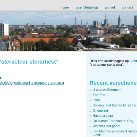
home
over Gentblogt
archief
contact
steracteur sterartiest"
Dit is een archiefpagina op
Gent
"steracteur sterartiest".
r
Recent verschene
de ridder
,
rosie pearl
,
steracteur sterartiest
)
U was wellekomen
The End
Krop
So long, and thanks for all the 
Ongeplant
Hasta la vista
De laatste Foto van de Dag…
Wat was het goed!
Jan Matthys annexeert randg
Gent’