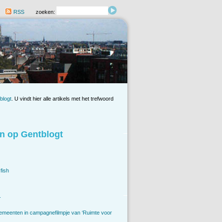
RSS
zoeken:
blogt
. U vindt hier alle artikels met het trefwoord
n op Gentblogt
fish
.
emeenten in campagnefilmpje van ‘Ruimte voor