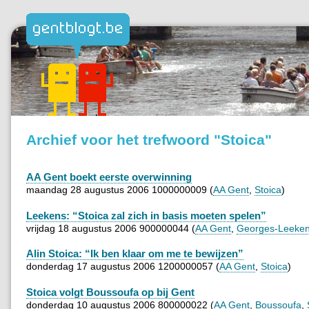
Archief voor het trefwoord "Stoica"
AA Gent boekt eerste overwinning
maandag 28 augustus 2006 1000000009 (
AA Gent
,
Stoica
)
Leekens: “Stoica zal zich in basis moeten spelen”
vrijdag 18 augustus 2006 900000044 (
AA Gent
,
Georges-Leeke
Alin Stoica: “Ik ben klaar om me te bewijzen”
donderdag 17 augustus 2006 1200000057 (
AA Gent
,
Stoica
)
Stoica volgt Boussoufa op bij Gent
donderdag 10 augustus 2006 800000022 (
AA Gent
,
Boussoufa
,