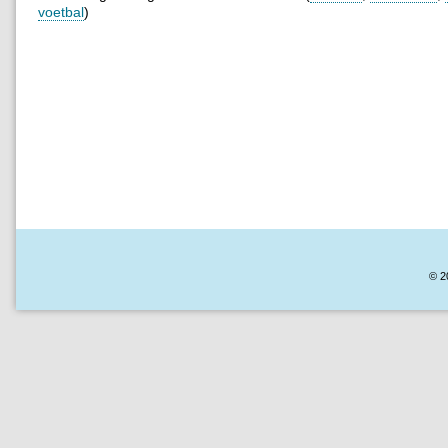
voetbal
)
© 2