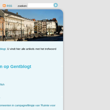
RSS
zoeken:
blogt
. U vindt hier alle artikels met het trefwoord
n op Gentblogt
fish
.
emeenten in campagnefilmpje van ‘Ruimte voor