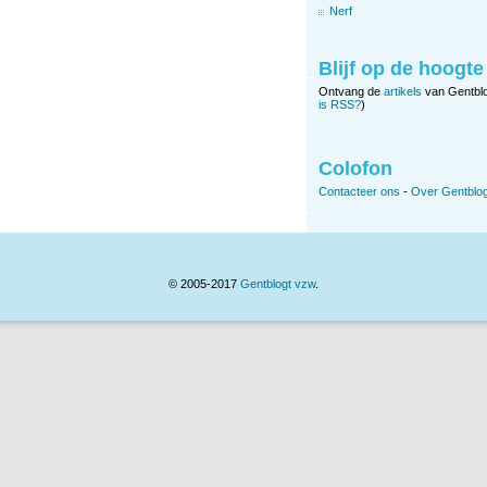
Nerf
Blijf op de hoogte
Ontvang de
artikels
van Gentbl
is RSS?
)
Colofon
Contacteer ons
-
Over Gentblog
© 2005-2017
Gentblogt vzw
.