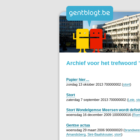
Archief voor het trefwoord 
Papier hier…
zondag 13 oktober 2013 700000002 (
stort
)
Stort
zaterdag 7 september 2013 700000002 (
Leie
,
st
Stort Wondelgemse Meersen wordt defini
woensdag 16 december 2009 1000000016 (
Rom
Gentse actua
woensdag 29 maart 2006 900000020 (
brandwee
Amandsberg
,
Sint-Baafskouter
,
stort
)