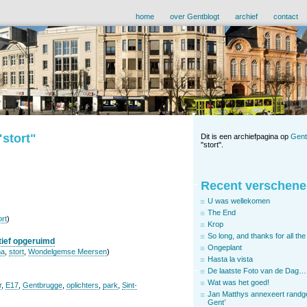
home
over Gentblogt
archief
contact
"stort"
Dit is een archiefpagina op
Gent
"stort".
Recent verschene
U was wellekomen
The End
ort
)
Krop
So long, and thanks for all the 
tief opgeruimd
Ongeplant
a
,
stort
,
Wondelgemse Meersen
)
Hasta la vista
De laatste Foto van de Dag…
Wat was het goed!
r
,
E17
,
Gentbrugge
,
oplichters
,
park
,
Sint-
Jan Matthys annexeert randg
Gent’