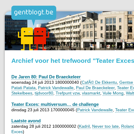
Archief voor het trefwoord "Teater Exce
De Jaren 80: Paul De Braeckeleer
woensdag 24 juli 2013 1800000040 (
CafÃ© De Ekkentu
,
Gentse
Patati Patata
,
Patrick Vandewalle
,
Paul De Braeckeleer
,
Teater E
Stekelbees
,
tijdvoor80
,
Trefpunt vzw
,
vlasmarkt
,
Vuile Mong
,
Wal
Teater Exces: multiversum… de challenge
dinsdag 23 juli 2013 1700000045 (
Patrick Vandewalle
,
Teater Ex
Laatste avond
zaterdag 28 juli 2012 1000000002 (
Kadril
,
Never too late
,
Rolan
Exces
)