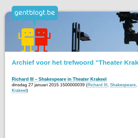
Archief voor het trefwoord "Theater Kra
Richard III – Shakespeare in Theater Krakeel
dinsdag 27 januari 2015 1500000039 (
Richard III
,
Shakespeare
Krakeel
)